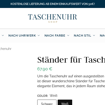
KOSTENLOSE LIEFERUNG AB EINEM EINKAUFSWERT VON 50€!
NACH UHRWERK
NACH FARBE
NACH STIL
NA
chenuhr
Ständer für Tasc
67.90
€
Um die Taschenuhr auf einen ausgestellten S
ist dieser wunderschöne Ständer für Tasch
elegante Element, das in jedem Raum stehen
Weiß
COLOR
:
Schwarz
Weiß