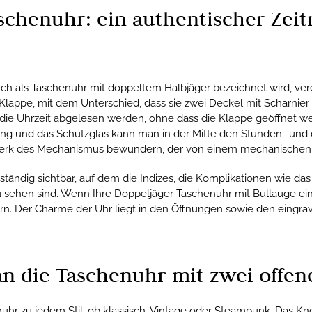
schenuhr: ein authentischer Zei
uch als Taschenuhr mit doppeltem Halbjäger bezeichnet wird, ver
Klappe, mit dem Unterschied, dass sie zwei Deckel mit Scharnier 
 die Uhrzeit abgelesen werden, ohne dass die Klappe geöffnet we
nung und das Schutzglas kann man in der Mitte den Stunden- und
k des Mechanismus bewundern, der von einem mechanischen o
lständig sichtbar, auf dem die Indizes, die Komplikationen wie d
 sehen sind. Wenn Ihre Doppeljäger-Taschenuhr mit Bullauge ein
rn. Der Charme der Uhr liegt in den Öffnungen sowie den eingr
an die Taschenuhr mit zwei offen
uhr zu jedem Stil, ob klassisch, Vintage oder Steampunk. Das 