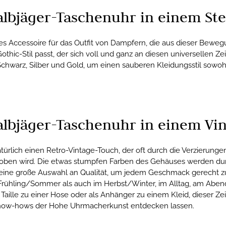
albjäger-Taschenuhr in einem St
res Accessoire für das Outfit von Dampfern, die aus dieser Be
thic-Stil passt, der sich voll und ganz an diesen universellen Ze
Schwarz, Silber und Gold, um einen sauberen Kleidungsstil sowoh
albjäger-Taschenuhr in einem Vin
atürlich einen Retro-Vintage-Touch, der oft durch die Verzierun
oben wird. Die etwas stumpfen Farben des Gehäuses werden durch 
 eine große Auswahl an Qualität, um jedem Geschmack gerecht 
 Frühling/Sommer als auch im Herbst/Winter, im Alltag, am Abend 
 Taille zu einer Hose oder als Anhänger zu einem Kleid, dieser 
Know-hows der Hohe Uhrmacherkunst entdecken lassen.