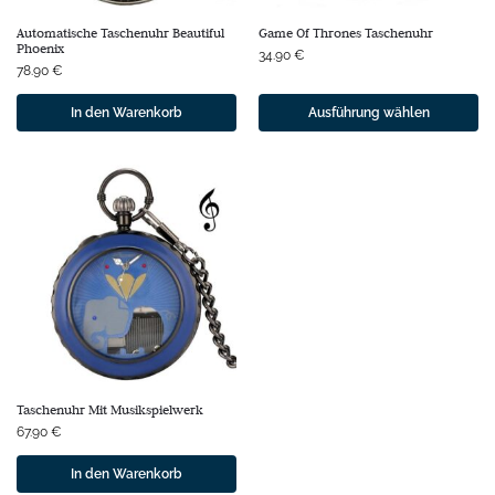
Automatische Taschenuhr Beautiful
Game Of Thrones Taschenuhr
Phoenix
34.90
€
78.90
€
In den Warenkorb
Ausführung wählen
Taschenuhr Mit Musikspielwerk
67.90
€
In den Warenkorb