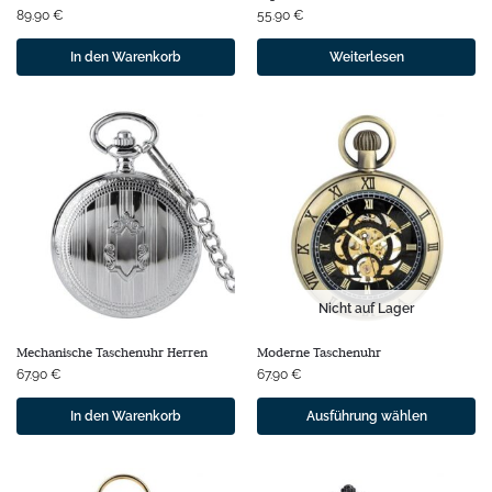
89.90
€
55.90
€
In den Warenkorb
Weiterlesen
Nicht auf Lager
Mechanische Taschenuhr Herren
Moderne Taschenuhr
67.90
€
67.90
€
In den Warenkorb
Ausführung wählen