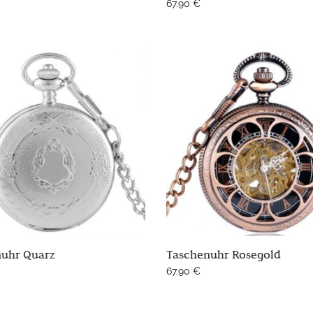
67.90
€
uhr Quarz
Taschenuhr Rosegold
67.90
€