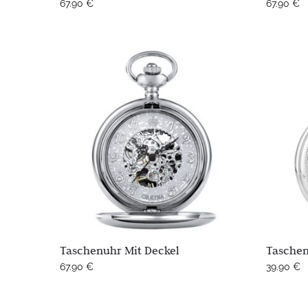
67.90
€
67.90
€
Taschenuhr Mit Deckel
Taschen
67.90
€
39.90
€