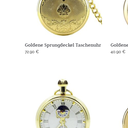
Goldene Sprungdeckel Taschenuhr
Goldene
72.90
€
40.90
€