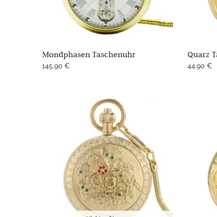
Mondphasen Taschenuhr
Quarz T
145.90
€
44.90
€