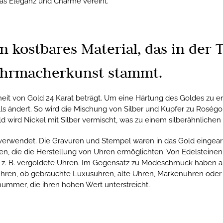
das Eleganz und Charme vereint.
in kostbares Material, das in de
 Uhrmacherkunst stammt.
inheit von Gold 24 Karat beträgt. Um eine Härtung des Goldes zu e
ls ändert. So wird die Mischung von Silber und Kupfer zu Roségo
 wird Nickel mit Silber vermischt, was zu einem silberähnlichen 
verwendet. Die Gravuren und Stempel waren in das Gold eingearb
, die die Herstellung von Uhren ermöglichten. Von Edelsteinen
e z. B. vergoldete Uhren. Im Gegensatz zu Modeschmuck haben al
nuhren, ob gebrauchte Luxusuhren, alte Uhren, Markenuhren ode
nummer, die ihren hohen Wert unterstreicht.