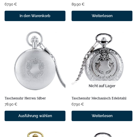
67.90
€
89.90
€
In den Warenkorb
Weiterlesen
Nicht auf Lager
Taschenuhr Herren Silber
Taschenuhr Mechanisch Edelstahl
78.90
€
67.90
€
Ausführung wählen
Weiterlesen