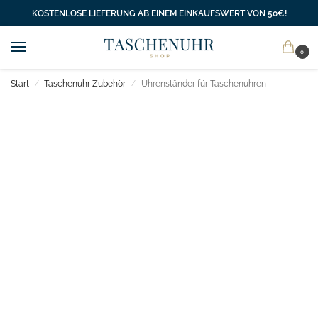
KOSTENLOSE LIEFERUNG AB EINEM EINKAUFSWERT VON 50€!
0
Start
Taschenuhr Zubehör
Uhrenständer für Taschenuhren
/
/