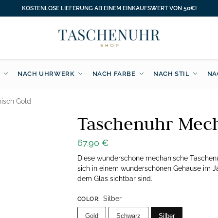
KOSTENLOSE LIEFERUNG AB EINEM EINKAUFSWERT VON 50€!
NACH UHRWERK
NACH FARBE
NACH STIL
NA
isch Gold
Taschenuhr Mech
67.90
€
Diese wunderschöne mechanische Taschenu
sich in einem wunderschönen Gehäuse im Jä
dem Glas sichtbar sind.
Silber
COLOR
:
Gold
Schwarz
Silber