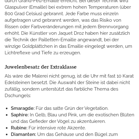
durch Grand-Feu-Emaille erreicht. Bei dieser Technik wird
Glaspulver (Emaille) bei extrem hohen Temperaturen (über
800 Grad Celsius) gebrannt. Jede Farbe muss einzeln
aufgetragen und gebrannt werden, was das Risiko von
Rissen oder Farbveränderungen mit jedem Brennvorgang
erhöht. Die Künstler von Jaquet Droz haben hier zusätzlich
die Technik der Pailletten-Emaille angewandt, bei der
winzige Goldplättchen in das Emaille eingelegt werden, um
Lichtreflexe und Tiefe zu erzeugen.
Juwelenbesatz der Extraklasse
Als wäre die Malerei nicht genug, ist die Uhr mit fast 10 Karat
Edelsteinen besetzt. Die Auswahl der Steine ist dabei nicht
zufällig, sondern unterstützt das farbliche Thema des
Dschungels:
Smaragde:
Für das satte Grün der Vegetation.
Saphire:
In Gelb, Blau und Pink, um die exotischen Blüten
und das Gefieder der Vögel zu akzentuieren.
Rubine:
Für intensive rote Akzente.
Diamanten:
Um das Gehäuse und den Bügel zum