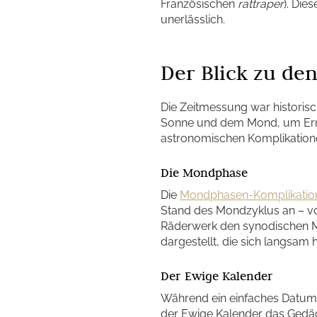
Französischen
rattraper
). Die
unerlässlich.
Der Blick zu de
Die Zeitmessung war historisc
Sonne und dem Mond, um Ernte
astronomischen Komplikatione
Die Mondphase
Die
Mondphasen-Komplikatio
Stand des Mondzyklus an – v
Räderwerk den synodischen Mo
dargestellt, die sich langsa
Der Ewige Kalender
Während ein einfaches Datum o
der Ewige Kalender das Gedäch