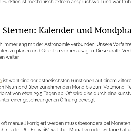
se Funktion ist mechanisch extrem anspruchsvoll und war fr
n Sternen: Kalender und Mondph
h immer eng mit der Astronomie verbunden. Unsere Vorfahren
n zu planen und Gezeiten vorherzusagen. Diese uralte Verb
n weiter.
n
ist wohl eine der ästhetischsten Funktionen auf einem Zifferbl
on Neumond über zunehmenden Mond bis zum Vollmond. Tech
nat von etwa 29,5 Tagen ab. Oft wird dies durch eine kunst
m hinter einer geschwungenen Öffnung bewegt.
ft manuell korrigiert werden muss (besonders bei Monaten mi
tnis der Uhr. Er „weiß“, welcher Monat 30 oder 31 Tage hat 