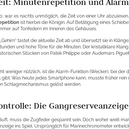
Zeit: Minutenrepetition und Alarm
ab, war es nachts unmöglich, die Zeit von einer Uhr abzulese
epetition
ist hierbei die Königin. Auf Betätigung eines Schieb
Hämmer auf Tonfedern im Inneren des Gehäuses.
hirn“ tastet die aktuelle Zeit ab und übersetzt sie in Klänge:
stunden und hohe Töne für die Minuten. Der kristallklare Klan
historischen Stücken von Patek Philippe oder Audemars Piguet,
t weniger nützlich, ist die Alarm-Funktion (Wecker), bei der d
nal gibt. Was heute jedes Smartphone kann, musste früher rei
en Schlagmechanismus gelöst werden.
ontrolle: Die Gangreserveanzeige
äuft, muss die Zugfeder gespannt sein. Doch woher weiß man
zeige ins Spiel. Ursprünglich für Marinechronometer entwick