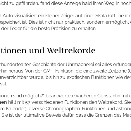
icht zu gefährden, fand diese Anzeige bald ihren Weg in hoc
Auto visualisiert ein kleiner Zeiger auf einer Skala (oft linear 
peichert ist. Dies ist nicht nur praktisch, sondern ermöglich
r Feder für die beste Präzision zu erhalten.
tionen und Weltrekorde
rhundertealten Geschichte der Uhrmacherei sei alles erfunden
hin heraus. Von der GMT-Funktion, die eine zweite Zeitzone 
t unverzichtbar wurde, bis hin zu exotischen Funktionen wie d
sst.
tionen sind möglich?“ beantwortete Vacheron Constantin mit 
nen
hält mit 57 verschiedenen Funktionen den Weltrekord. Si
hem Kalender), diverse Chronographen-Funktionen und astron
ind. Sie ist der ultimative Beweis dafür, dass die Grenzen des 