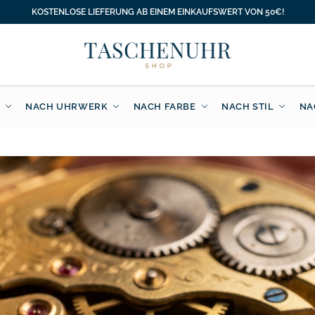
KOSTENLOSE LIEFERUNG AB EINEM EINKAUFSWERT VON 50€!
NACH UHRWERK
NACH FARBE
NACH STIL
NA