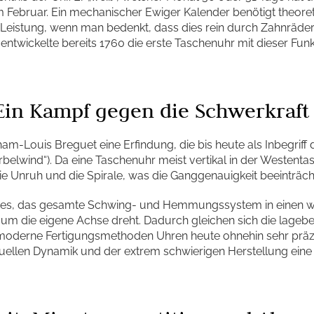
m Februar. Ein mechanischer Ewiger Kalender benötigt theore
e Leistung, wenn man bedenkt, dass dies rein durch Zahnräde
 entwickelte bereits 1760 die erste Taschenuhr mit dieser Funk
 Ein Kampf gegen die Schwerkraft
am-Louis Breguet eine Erfindung, die bis heute als Inbegriff 
irbelwind“). Da eine Taschenuhr meist vertikal in der Westent
die Unruh und die Spirale, was die Ganggenauigkeit beeinträch
 es, das gesamte Schwing- und Hemmungssystem in einen win
) um die eigene Achse dreht. Dadurch gleichen sich die lageb
moderne Fertigungsmethoden Uhren heute ohnehin sehr präzi
suellen Dynamik und der extrem schwierigen Herstellung eine