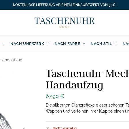
KOSTENLOSE LIEFERUNG AB EINEM EINKAUFSWERT VON 50€!
NACH UHRWERK
NACH FARBE
NACH STIL
NA
 Handaufzug
Taschenuhr Mec
Handaufzug
67.90
€
Die silbernen Glanzreflexe dieser schönen 
Wappen und verleihen ihrer Klappe einen un
Nicht vorrätig