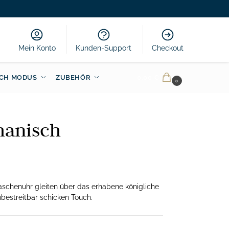
Mein Konto
Kunden-Support
Checkout
CH MODUS
ZUBEHÖR
0.00
€
0
hanisch
Taschenuhr gleiten über das erhabene königliche
bestreitbar schicken Touch.