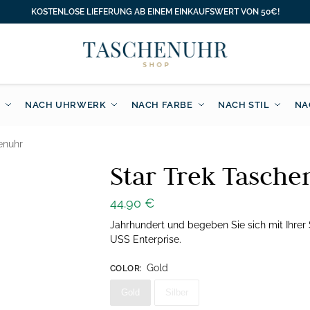
KOSTENLOSE LIEFERUNG AB EINEM EINKAUFSWERT VON 50€!
NACH UHRWERK
NACH FARBE
NACH STIL
NA
enuhr
Star Trek Tasche
44.90
€
Jahrhundert und begeben Sie sich mit Ihrer
USS Enterprise.
Gold
COLOR
:
Gold
Silber