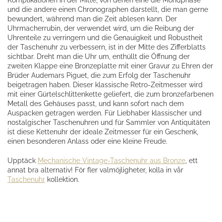
Komplikationen in der Mitte, von denen eine die Mondphase
und die andere einen Chronographen darstellt, die man gerne
bewundert, während man die Zeit ablesen kann. Der
Uhrmacherrubin, der verwendet wird, um die Reibung der
Uhrenteile zu verringern und die Genauigkeit und Robustheit
der Taschenuhr zu verbessern, ist in der Mitte des Zifferblatts
sichtbar. Dreht man die Uhr um, enthüllt die Öffnung der
zweiten Klappe eine Bronzeplatte mit einer Gravur zu Ehren der
Brüder Audemars Piguet, die zum Erfolg der Taschenuhr
beigetragen haben. Dieser klassische Retro-Zeitmesser wird
mit einer Gürtelschlittenkette geliefert, die zum bronzefarbenen
Metall des Gehäuses passt, und kann sofort nach dem
Auspacken getragen werden. Für Liebhaber klassischer und
nostalgischer Taschenuhren und für Sammler von Antiquitäten
ist diese Kettenuhr der ideale Zeitmesser für ein Geschenk,
einen besonderen Anlass oder eine kleine Freude.
Upptäck
Mechanische Vintage-Taschenuhr aus Bronze
, ett
annat bra alternativ! För fler valmöjligheter, kolla in vår
Taschenuhr
kollektion.