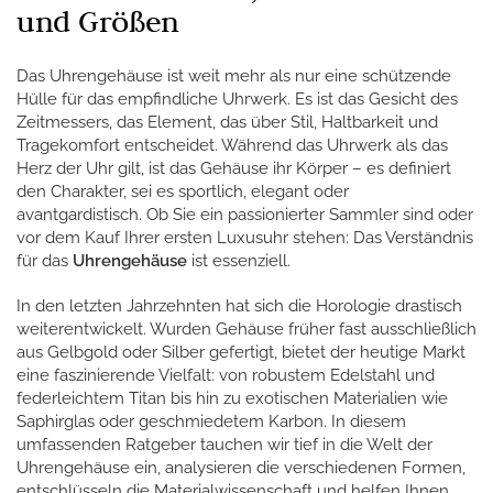
und Größen
Das Uhrengehäuse ist weit mehr als nur eine schützende
Hülle für das empfindliche Uhrwerk. Es ist das Gesicht des
Zeitmessers, das Element, das über Stil, Haltbarkeit und
Tragekomfort entscheidet. Während das Uhrwerk als das
Herz der Uhr gilt, ist das Gehäuse ihr Körper – es definiert
den Charakter, sei es sportlich, elegant oder
avantgardistisch. Ob Sie ein passionierter Sammler sind oder
vor dem Kauf Ihrer ersten Luxusuhr stehen: Das Verständnis
für das
Uhrengehäuse
ist essenziell.
In den letzten Jahrzehnten hat sich die Horologie drastisch
weiterentwickelt. Wurden Gehäuse früher fast ausschließlich
aus Gelbgold oder Silber gefertigt, bietet der heutige Markt
eine faszinierende Vielfalt: von robustem Edelstahl und
federleichtem Titan bis hin zu exotischen Materialien wie
Saphirglas oder geschmiedetem Karbon. In diesem
umfassenden Ratgeber tauchen wir tief in die Welt der
Uhrengehäuse ein, analysieren die verschiedenen Formen,
entschlüsseln die Materialwissenschaft und helfen Ihnen,