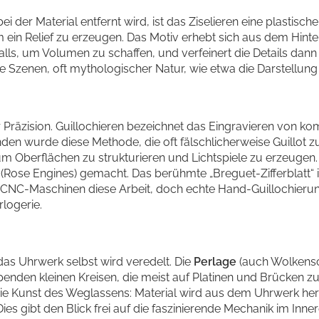
ei der Material entfernt wird, ist das Ziselieren eine plastisc
in Relief zu erzeugen. Das Motiv erhebt sich aus dem Hinter
alls, um Volumen zu schaffen, und verfeinert die Details dann
e Szenen, oft mythologischer Natur, wie etwa die Darstellun
 Präzision. Guillochieren bezeichnet das Eingravieren von k
en wurde diese Methode, die oft fälschlicherweise Guillot z
 um Oberflächen zu strukturieren und Lichtspiele zu erzeugen.
ose Engines) gemacht. Das berühmte „Breguet-Zifferblatt“ is
CNC-Maschinen diese Arbeit, doch echte Hand-Guillochierung
logerie.
as Uhrwerk selbst wird veredelt. Die
Perlage
(auch Wolkensc
enden kleinen Kreisen, die meist auf Platinen und Brücken zu 
die Kunst des Weglassens: Material wird aus dem Uhrwerk he
Dies gibt den Blick frei auf die faszinierende Mechanik im Inn