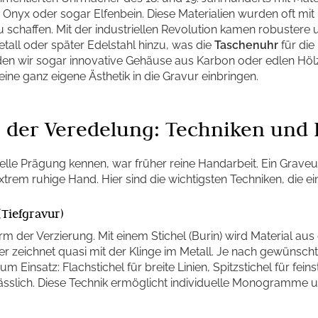
), Onyx oder sogar Elfenbein. Diese Materialien wurden oft mi
schaffen. Mit der industriellen Revolution kamen robustere 
etall oder später Edelstahl hinzu, was die
Taschenuhr
für die
den wir sogar innovative Gehäuse aus Karbon oder edlen Hölz
ine ganz eigene Ästhetik in die Gravur einbringen.
e der Veredelung: Techniken un
elle Prägung kennen, war früher reine Handarbeit. Ein Grave
trem ruhige Hand. Hier sind die wichtigsten Techniken, die ei
(Tiefgravur)
orm der Verzierung. Mit einem Stichel (Burin) wird Material au
ler zeichnet quasi mit der Klinge im Metall. Je nach gewüns
 Einsatz: Flachstichel für breite Linien, Spitzstichel für fein
rlässlich. Diese Technik ermöglicht individuelle Monogramme