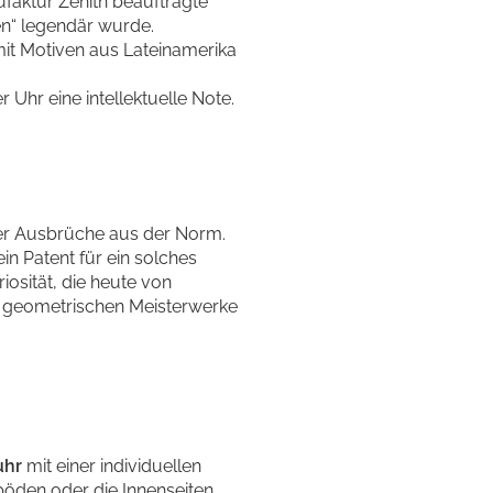
faktur Zenith beauftragte
en“ legendär wurde.
mit Motiven aus Lateinamerika
 Uhr eine intellektuelle Note.
der Ausbrüche aus der Norm.
in Patent für ein solches
iosität, die heute von
e geometrischen Meisterwerke
uhr
mit einer individuellen
böden oder die Innenseiten