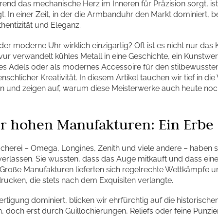
end das mechanische Herz im Inneren für Präzision sorgt, is
. In einer Zeit, in der die Armbanduhr den Markt dominiert, b
hentizität und Eleganz.
r moderne Uhr wirklich einzigartig? Oft ist es nicht nur das 
vur verwandelt kühles Metall in eine Geschichte, ein Kunstwer
des Adels oder als modernes Accessoire für den stilbewusste
nschlicher Kreativität. In diesem Artikel tauchen wir tief in di
en und zeigen auf, warum diese Meisterwerke auch heute noc
r hohen Manufakturen: Ein Erbe 
rei – Omega, Longines, Zenith und viele andere – haben sich
verlassen. Sie wussten, dass das Auge mitkauft und dass ein
Große Manufakturen lieferten sich regelrechte Wettkämpfe u
ucken, die stets nach dem Exquisiten verlangte.
Fertigung dominiert, blicken wir ehrfürchtig auf die historisch
n, doch erst durch Guillochierungen, Reliefs oder feine Punzi