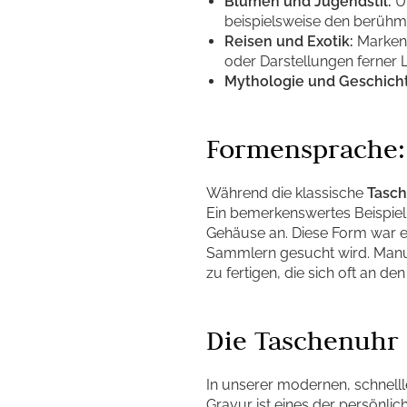
Blumen und Jugendstil:
Um
beispielsweise den berühmt
Reisen und Exotik:
Marken 
oder Darstellungen ferner 
Mythologie und Geschich
Formensprache:
Während die klassische
Tasc
Ein bemerkenswertes Beispiel 
Gehäuse an. Diese Form war ex
Sammlern gesucht wird. Manu
zu fertigen, die sich oft an de
Die Taschenuhr 
In unserer modernen, schnelll
Gravur ist eines der persönl