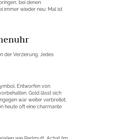
sbringen, bei denen
i immer wieder neu: Mal ist
chenuhr
en der Verzierung. Jedes
symbol. Entworfen von
orbehalten. Gold lässt sich
ingegen war weiter verbreitet,
n heute oft eine charmante
ialien wie Perlmutt, Achat (im