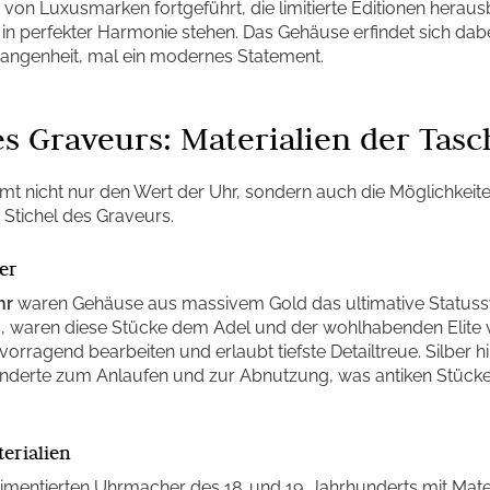
d von Luxusmarken fortgeführt, die limitierte Editionen herau
n perfekter Harmonie stehen. Das Gehäuse erfindet sich dabe
angenheit, mal ein modernes Statement.
s Graveurs: Materialien der Tas
mt nicht nur den Wert der Uhr, sondern auch die Möglichkeit
 Stichel des Graveurs.
ker
hr
waren Gehäuse aus massivem Gold das ultimative Status
II, waren diese Stücke dem Adel und der wohlhabenden Elite v
orragend bearbeiten und erlaubt tiefste Detailtreue. Silber h
underte zum Anlaufen und zur Abnutzung, was antiken Stücke
erialien
imentierten Uhrmacher des 18. und 19. Jahrhunderts mit Mater