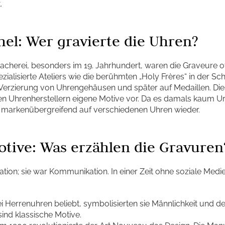
.
hel: Wer gravierte die Uhren?
cherei, besonders im 19. Jahrhundert, waren die Graveure of
ialisierte Ateliers wie die berühmten „Holy Frères“ in der Sc
ie Verzierung von Uhrengehäusen und später auf Medaillen. Dies
en Uhrenherstellern eigene Motive vor. Da es damals kaum U
ft markenübergreifend auf verschiedenen Uhren wieder.
tive: Was erzählen die Gravuren
tion; sie war Kommunikation. In einer Zeit ohne soziale Medie
 Herrenuhren beliebt, symbolisierten sie Männlichkeit und den
ind klassische Motive.