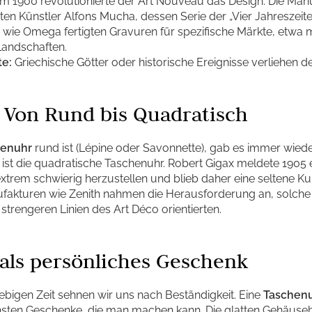
 1900 revolutionierte der Art Nouveau das Design. Die Manu
en Künstler Alfons Mucha, dessen Serie der „Vier Jahreszeit
wie Omega fertigten Gravuren für spezifische Märkte, etwa 
Landschaften.
te:
Griechische Götter oder historische Ereignisse verliehen der
 Von Rund bis Quadratisch
henuhr
rund ist (Lépine oder Savonnette), gab es immer wie
ist die quadratische Taschenuhr. Robert Gigax meldete 1905 e
trem schwierig herzustellen und blieb daher eine seltene Kur
fakturen wie Zenith nahmen die Herausforderung an, solch
n strengeren Linien des Art Déco orientierten.
als persönliches Geschenk
ebigen Zeit sehnen wir uns nach Beständigkeit. Eine
Taschen
ichsten Geschenke, die man machen kann. Die glatten Gehäuse