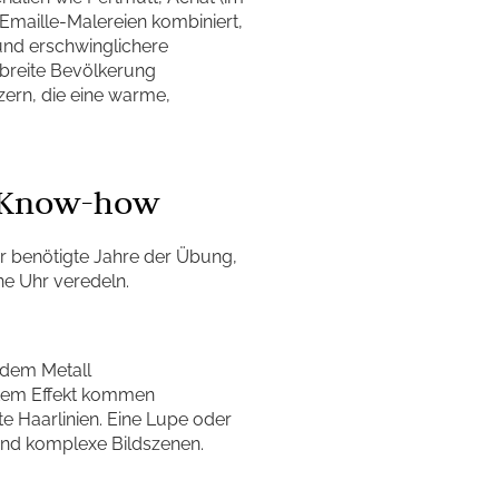
t Emaille-Malereien kombiniert,
und erschwinglichere
 breite Bevölkerung
ern, die eine warme,
d Know-how
ur benötigte Jahre der Übung,
ne Uhr veredeln.
s dem Metall
chtem Effekt kommen
ste Haarlinien. Eine Lupe oder
 und komplexe Bildszenen.