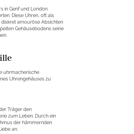
rs in Genf und London
rten. Diese Uhren, oft als
er diskret amouröse Absichten
doppelten Gehäusebodens seine
hen.
lle
Die uhrmacherische
eines Uhrengehäuses zu
 der Träger den
rie zum Leben. Durch ein
hythmus der hämmernden
Liebe an.