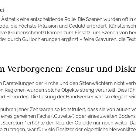
ei
 Ästhetik eine entscheidende Rolle. Die Szenen wurden oft in 
ode, die höchste Präzision und Geduld erfordert. Künstlerisc
evé (Grubenschmelz) kamen zum Einsatz, um Szenen von bem
lder durch Guillochierungen ergänzt – feine Gravuren, die Tex
em Verborgenen: Zensur und Disk
en Darstellungen der Kirche und den Sittenwächtern nicht verb
en Regionen wurden solche Objekte streng verurteilt. Dies f
d Behörden. Die Lösung der Handwerker war so elegant wie e
enuhren jener Zeit waren so konstruiert, dass sie von außen
n eines geheimen Fachs („Cuvette“) oder eines zweiten Bodens 
s „Secretum“ erhöhte den Reiz der Objekte nur noch weiter. D
zu tragen, war für viele Besitzer der eigentliche Nervenkitzel