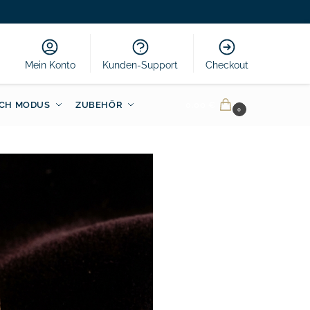
Mein Konto
Kunden-Support
Checkout
CH MODUS
ZUBEHÖR
0.00
€
0