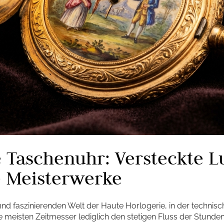
e Taschenuhr: Versteckte L
 Meisterwerke
nd faszinierenden Welt der Haute Horlogerie, in der technisc
ie meisten Zeitmesser lediglich den stetigen Fluss der Stunde