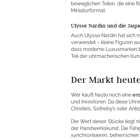
beweglichen Teilen, die eine f
Miniaturformat.
Ulysse Nardin und die Jaq
Auch Ulysse Nardin hat sich 
verwendet – kleine Figuren auf 
dass moderne Luxusmarken ber
Teil der uhrmacherischen Kuns
Der Markt heute:
Wer kauft heute noch eine
er
und Investoren. Da diese Uhren 
Christie’s, Sotheby’s oder An
Der Wert dieser Stücke liegt ni
der Handwerkskunst. Die Fähi
synchronisieren, beherrschen