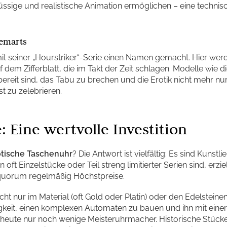
lüssige und realistische Animation ermöglichen – eine technis
uemarts
mit seiner „Hourstriker“-Serie einen Namen gemacht. Hier we
dem Zifferblatt, die im Takt der Zeit schlagen. Modelle wie die
eit sind, das Tabu zu brechen und die Erotik nicht mehr nur
t zu zelebrieren.
 Eine wertvolle Investition
otische Taschenuhr
? Die Antwort ist vielfältig: Es sind Kunst
oft Einzelstücke oder Teil streng limitierter Serien sind, erzi
tiquorum regelmäßig Höchstpreise.
cht nur im Material (oft Gold oder Platin) oder den Edelsteine
gkeit, einen komplexen Automaten zu bauen und ihn mit einer
 heute nur noch wenige Meisteruhrmacher. Historische Stücke