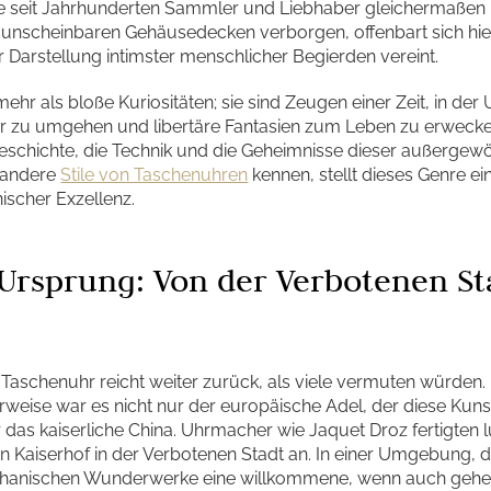
ie seit Jahrhunderten Sammler und Liebhaber gleichermaßen i
r unscheinbaren Gehäusedecken verborgen, offenbart sich hie
r Darstellung intimster menschlicher Begierden vereint.
ehr als bloße Kuriositäten; sie sind Zeugen einer Zeit, in de
ur zu umgehen und libertäre Fantasien zum Leben zu erweck
e Geschichte, die Technik und die Geheimnisse dieser außergew
s andere
Stile von Taschenuhren
kennen, stellt dieses Genre ein
scher Exzellenz.
 Ursprung: Von der Verbotenen St
Taschenuhr reicht weiter zurück, als viele vermuten würden. I
rweise war es nicht nur der europäische Adel, der diese Kuns
 das kaiserliche China. Uhrmacher wie Jaquet Droz fertigten 
 Kaiserhof in der Verbotenen Stadt an. In einer Umgebung, d
chanischen Wunderwerke eine willkommene, wenn auch gehei