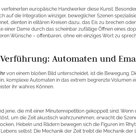
s verfeinerten europäische Handwerker diese Kunst. Besonde
ch auf die Integration winziger, beweglicher Szenen spezialisie
net, dienten in elitären Kreisen dazu, das Eis zu brechen od
nnte einer Dame durch das scheinbar zufällige Öffnen eines 
teren Wünsche – offenbaren, ohne ein einziges Wort zu sprec
 Verführung: Automaten und Emai
uhr
von einem bloßen Bild unterscheidet, ist die Bewegung. 
in, komplexe Automaten in das extrem begrenzte Volumen 
Meister ihr wahres Können.
nd jene, die mit einer Minutenrepetition gekoppelt sind. Wenn
st, um die Zeit akustisch wahrzunehmen, erwacht die Szene
Nocken, Hebeln und Rädern bewegen sich die Figuren im R
 Lebens selbst: Die Mechanik der Zeit treibt die Mechanik der 