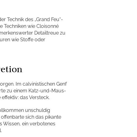
der Technik des „Grand Feu“-
he Techniken wie Cloisonné
erkenswerter Detailtreue zu
turen wie Stoffe oder
retion
orgen. Im calvinistischen Genf
ührte zu einem Katz-und-Maus-
ffektiv: das Versteck.
 vollkommen unschuldig
offenbarte sich das pikante
as Wissen, ein verbotenes
.